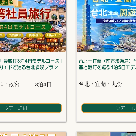
社員旅行3泊4日モデルコース｜
台北＋宜蘭（南方澳漁港）
ガイドで巡る台北満喫プラン
番と港町を巡る4泊5日モデ
01・故宮
台北・宜蘭・九份
3泊4日
ツアー詳細
ツアー詳