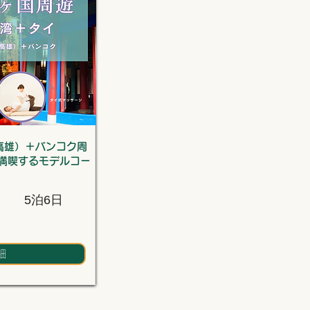
高雄）＋バンコク周
満喫するモデルコー
5泊6日
細