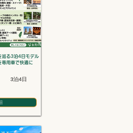
巡る3泊4日モデル
を専用車で快適に
3泊4日
細