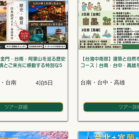
】金門・台南・阿里山を巡る歴史
【台湾中南部】建築と自然を
境とご来光に感動する特別な5
コース｜台南・台中・高雄
・台南
台南・台中・高雄
4泊5日
ツアー詳細
ツアー詳