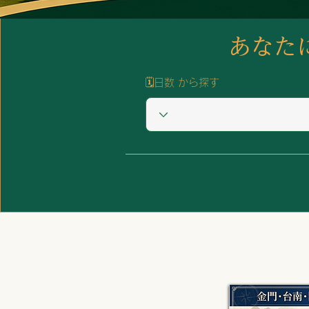
​あな
🗓️日数 から探す