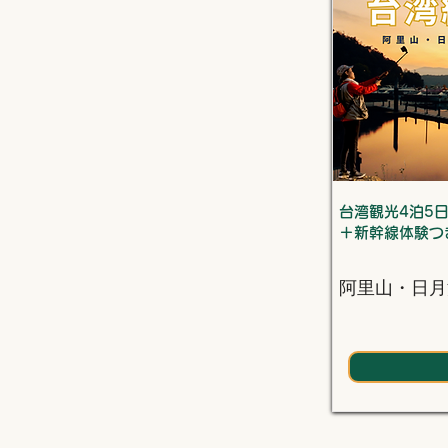
台湾観光4泊5
＋新幹線体験つ
阿里山・日月