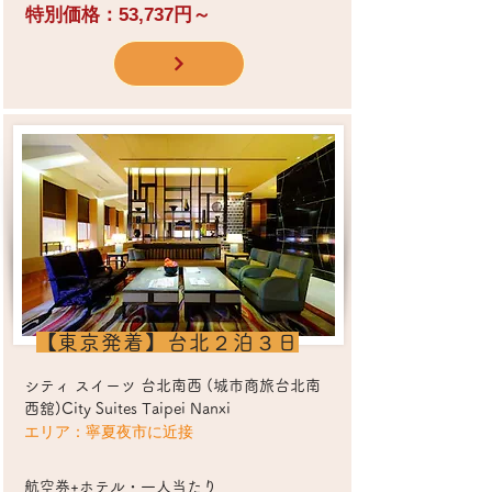
特別価格：53,737円～
​【東京発着】台北２泊３日
シティ スイーツ 台北南西 (城市商旅台北南
西舘)City Suites Taipei Nanxi
エリア：寧夏夜市に近接
​航空券+ホテル・一人当たり