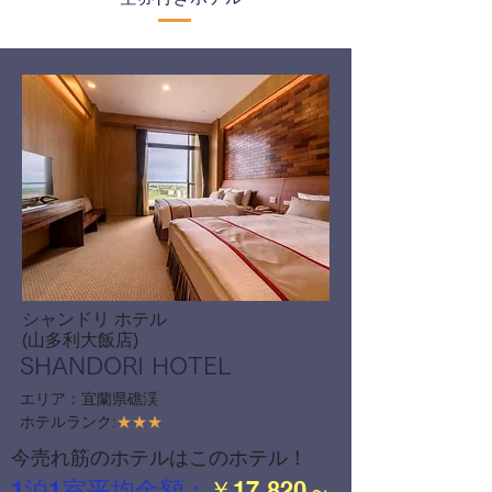
シャンドリ ホテル
(山多利大飯店)
SHANDORI HOTEL
エリア：宜蘭県礁渓
ホテルランク:
★★★
今売れ筋のホテルはこのホテル！
1泊1室平均金額：
￥17,820～