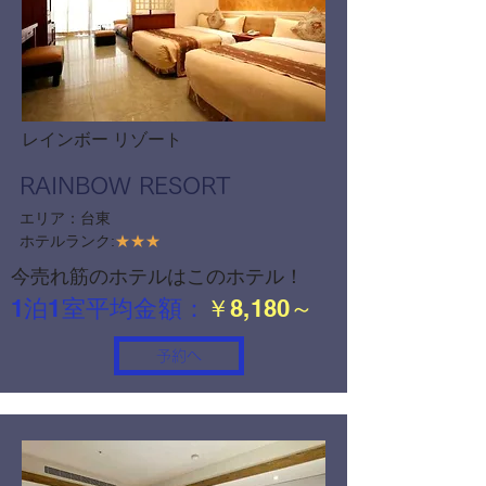
レインボー リゾート
RAINBOW RESORT
エリア：台東
ホテルランク:
★★★
今売れ筋のホテルはこのホテル！
1泊1室平均金額：
￥8,180～
予約へ