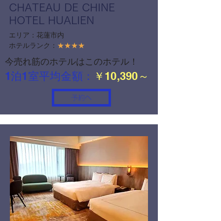
CHATEAU DE CHINE
HOTEL HUALIEN
エリア：花蓮市内
ホテルランク：
★★★★
今売れ筋のホテルはこのホテル！
​1泊1室平均金額：
￥10,390～
予約へ