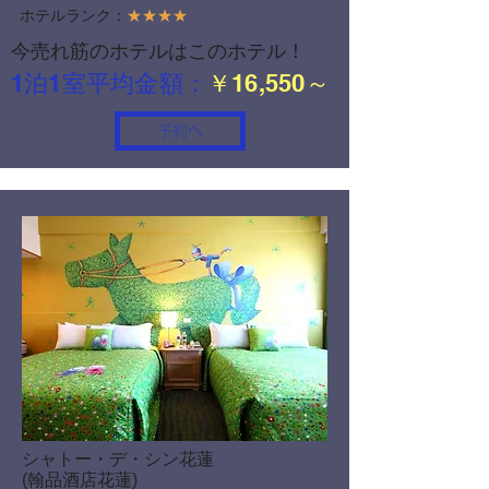
ホテルランク：
★★★★
今売れ筋のホテルはこのホテル！
1泊1室平均金額：
￥16,550～
予約へ
シャトー・デ・シン花蓮
(翰品酒店花蓮)