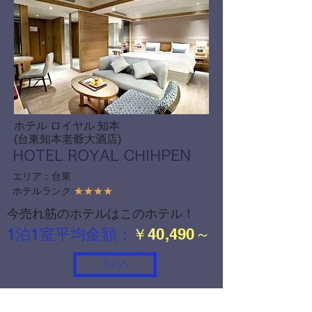
ホテル ロイヤル 知本
(台東知本老爺大酒店)
HOTEL ROYAL CHIHPEN
エリア：台東
ホテルランク:
★★★★
今売れ筋のホテルはこのホテル！
1泊1室平均金額：
￥40,490～
予約へ