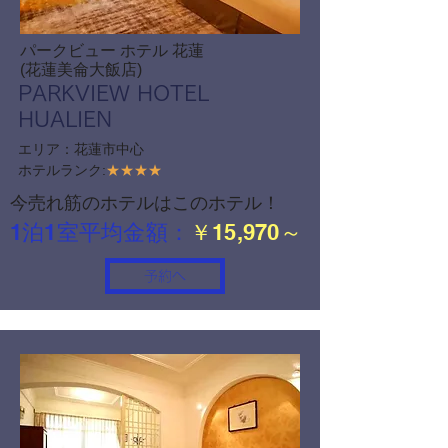
パークビュー ホテル 花蓮
(花蓮美侖大飯店)
PARKVIEW HOTEL
HUALIEN
エリア：花蓮市中心
ホテルランク:
★★★★
今売れ筋のホテルはこのホテル！
1泊1室平均金額：
￥15,970～
予約へ