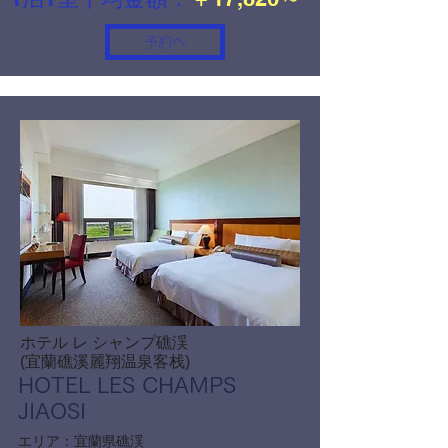
予約へ
ホテル レ シャンプ礁渓
(宜蘭礁溪麗翔温泉客栈)
HOTEL LES CHAMPS
JIAOSI
エリア：
宜蘭県礁渓