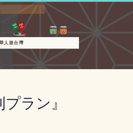
華人遊台灣
利プラン』