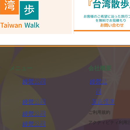
​メニュー
​会社概要
經營公司
經營公
司
經營公司
廣告標準
​ご利用規約
經營公司
​アクティビティ利用
經營公司