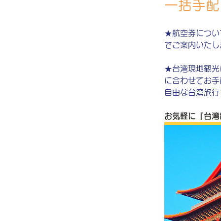
一括手配
★航空券につい
でご案内いたし
★台湾現地観光
に合わせてお手
自由な台湾旅行
お気軽に『台湾