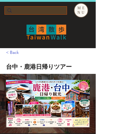
ME
NU
< Back
台中・鹿港日帰りツアー