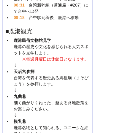
08:31　
台湾新幹線（普通席・#207）に
て台中へ出発
09:18
　台中駅到着後、鹿港へ移動
■鹿港観光
鹿港民俗文物館見学
鹿港の歴史や文化を感じられる人気スポ
ットを見学します。
　　※毎週月曜日は休館日となります。
⇩
天后宮参拝
台湾を代表する歴史ある媽祖廟（まそび
ょう）を参拝します。
⇩
九曲巷
細く曲がりくねった、趣ある路地散策を
お楽しみください。
⇩
摸乳巷
鹿港名物として知られる、ユニークな細