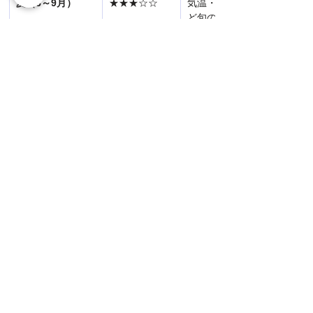
夏（6～9月）
★★★☆☆
気温・湿度ともに高く暑い
ど旬のフルーツが豊富で、
はの楽しみがあります。台
天気予報の確認がおすすめ
秋（10～11月）
★★★★★
晴天の日が多く、暑さも落
光やショッピング、九份・
すすめです。
冬（12～2月）
★★★★☆
日本より暖かく比較的過ご
い日もありますが、温泉や
もおすすめです。
ワンポイントアドバイス
初めて台北を訪れるなら、3〜5
月または10〜11月がおすすめで
す。
 気候が穏やかで街歩きがし
やすく、九份や十分、淡水など
の近郊観光も快適に楽しめま