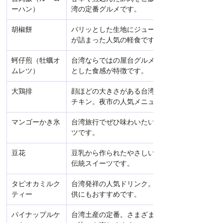
ーハン）
湾の定番グルメです。
胡椒餅
パリッとした生地にジューシーな肉餡
が詰まった人気の軽食です。
蚵仔煎（牡蠣オ
台湾ならではの屋台グルメ。もちもち
ムレツ）
とした食感が特徴です。
大鶏排
顔ほどの大きさがある台湾風フライド
チキン。夜市の人気メニューです。
マンゴーかき氷
台湾旅行でぜひ味わいたい定番スイー
ツです。
豆花
豆乳から作られたやさしい甘さの台湾
伝統スイーツです。
タピオカミルク
台湾発祥の人気ドリンク。街歩きのお
ティー
供にもおすすめです。
パイナップルケ
台湾土産の定番。さまざまなお店で食