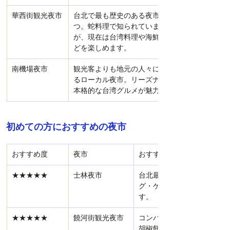
華西街観光夜市
台北で最も歴史のある夜市の一
つ。蛇料理で知られていました
が、現在は台湾料理や海鮮料理な
どを楽しめます。
南機場夜市
観光客よりも地元の人々に愛され
るローカル夜市。リーズナブルで
本格的な台湾グルメが魅力です。
初めての方におすすめの夜市
おすすめ度
夜市
おすすめポイント
★★★★★
士林夜市
台北最大級。グルメ・ショ
グ・ゲームなど何でも楽し
す。
★★★★★
饒河街観光夜市
コンパクトで歩きやすく、
胡椒餅はぜひ味わいたい一