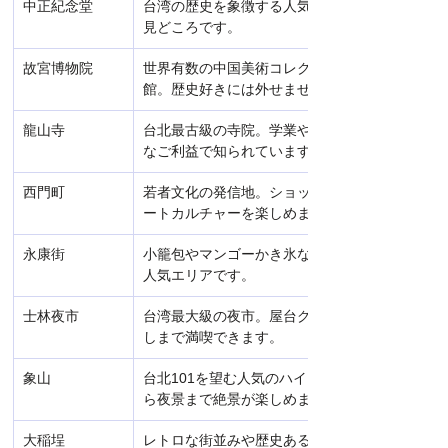
中正紀念堂
台湾の歴史を象徴する人気スポット。衛兵交代
見どころです。
故宮博物院
世界有数の中国美術コレクションを所蔵する博
館。歴史好きには外せません。
龍山寺
台北最古級の寺院。学業や恋愛、仕事などさま
なご利益で知られています。
西門町
若者文化の発信地。ショッピングやグルメ、ス
ートカルチャーを楽しめます。
永康街
小籠包やマンゴーかき氷など、台湾グルメが集
人気エリアです。
士林夜市
台湾最大級の夜市。屋台グルメやゲーム、お土
しまで満喫できます。
象山
台北101を望む人気のハイキングスポット。夕
ら夜景まで絶景が楽しめます。
大稲埕
レトロな街並みや歴史ある建物、雑貨店やカフ