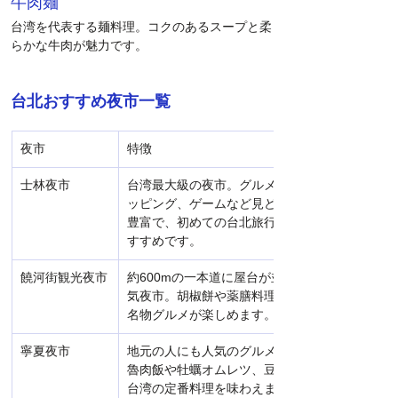
牛肉麺
台湾を代表する麺料理。コクのあるスープと柔
らかな牛肉が魅力です。
台北おすすめ夜市一覧
夜市
特徴
士林夜市
台湾最大級の夜市。グルメ、ショ
ッピング、ゲームなど見どころが
豊富で、初めての台北旅行にもお
すすめです。
饒河街観光夜市
約600mの一本道に屋台が並ぶ人
気夜市。胡椒餅や薬膳料理などの
名物グルメが楽しめます。
寧夏夜市
地元の人にも人気のグルメ夜市。
魯肉飯や牡蠣オムレツ、豆花など
台湾の定番料理を味わえます。