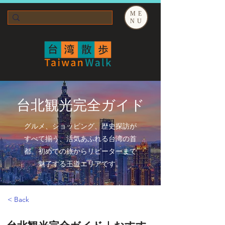
ME
NU
台北観光完全ガイド
グルメ、ショッピング、歴史探訪が
すべて揃う、活気あふれる台湾の首
都。初めての旅からリピーターまで
魅了する王道エリアです。
< Back