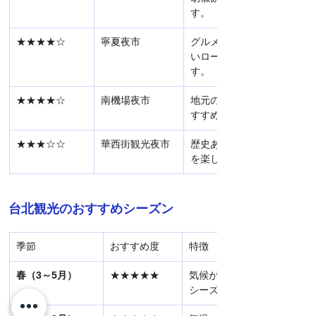
す。
★★★★☆
寧夏夜市
グルメ好きにおすすめ。台
いローカルフードが充実し
す。
★★★★☆
南機場夜市
地元の雰囲気を味わいたい
すすめです。
★★★☆☆
華西街観光夜市
歴史ある夜市で、レトロな
を楽しめます。
台北観光のおすすめシーズン
季節
おすすめ度
特徴
春（3～5月）
★★★★★
気候が穏やかで過ごしやす
シーズン。花々が咲き、公