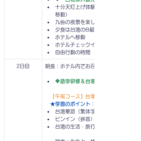
十分天灯上げ体験（体験後、人気の町
移動）
九份の夜景を楽しむ
夕食は台湾のB級グルメを味わう
ホテルへ移動
ホテルチェックイン手続きを行う
自由行動の時間
2日目
朝食：ホテル内でお召し上がりいただきま
🔷語学研修＆台湾大学訪問（繁体字
　【午前コース】台湾華語（繁体字）研修
★学習のポイント：
台湾華語（繁体字）の基本発音・表現
ピンイン（拼音）と注音（ㄅㄆㄇㄈ）
台湾の生活・旅行で役立つフレーズ