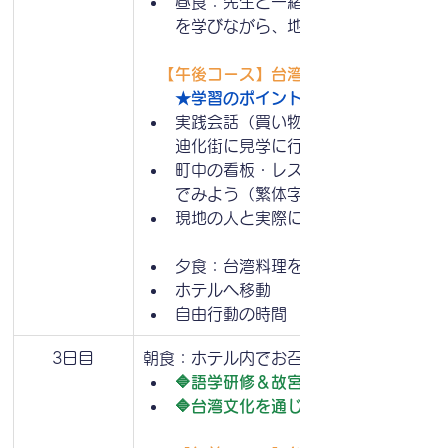
昼食：先生と一緒に地元のレストラン
を学びながら、地元の特色ある料理を
　【午後コース】台湾華語（繁体字）研修
★学習のポイント：
実践会話（買い物・レストラン・道案
迪化街に見学に行きます。
町中の看板・レストランのメニュー・
でみよう（繁体字の理解）
現地の人と実際に会話する課題
夕食：台湾料理を楽しみます
ホテルへ移動
自由行動の時間
3日目
朝食：ホテル内でお召し上がりいただきま
🔷語学研修＆故宮博物院・台湾大学見
🔷台湾文化を通じた繁体字学習特別研