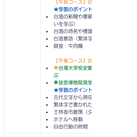
【午前コース】
台湾華語（繁体字）研
★学習のポイント：
台湾の新聞や書籍を読んでみよう（簡
いを学ぶ）
台湾の地名や標識の読み方
台湾華語（繁体字）で日記を書いてみ
昼食：牛肉麺
【午後コース】
台湾大学見学・歴史を
🔷
台湾大学校史館見学：台湾最高学府
ぶ
🔷故宮博物院見学：台湾の歴史と文
★学習のポイント：
古代文字から現在の繁体字への変遷を
繁体字で書かれた歴史的文書を観察す
士林夜市散策（夕食は自由行動）
ホテルへ移動
自由行動の時間