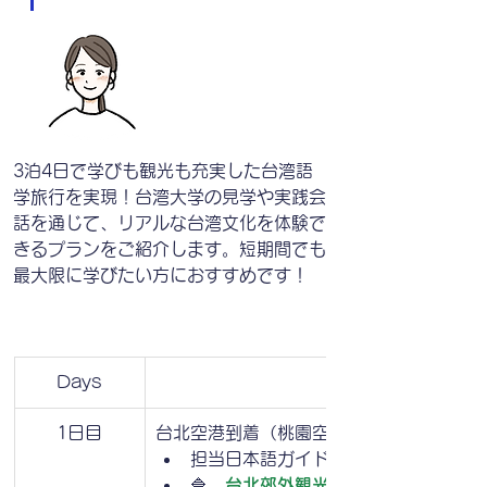
3泊4日で学びも観光も充実した台湾語
学旅行を実現！台湾大学の見学や実践会
話を通じて、リアルな台湾文化を体験で
きるプランをご紹介します。短期間でも
最大限に学びたい方におすすめです！
Days
観光内容
1日目
台北空港到着（桃園空港・松山空港）
担当日本語ガイドがボードを持ってお
🔷　
台北郊外観光へ