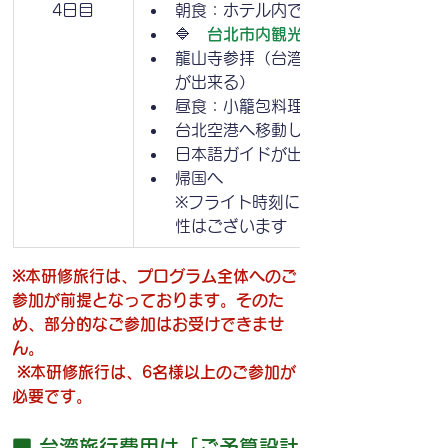
4日目
朝食：ホテル内でお召し上がりいただ
🔷　
台北市内観光＆空港へ
龍山寺参拝（台湾の信仰文化について
が出来る）
昼食：小籠包料理を頂きます
台北空港へ移動します（桃園空港・松
日本語ガイドが出国手続きをサポート
帰国へ
※フライト時刻により、スケジュール
性はございます
※本研修旅行は、プログラム全体へのご
参加が前提となっております。そのた
め、部分的なご参加はお受けできませ
ん。
 ※本研修旅行は、6名様以上のご参加が
必要です。
■ 台湾旅行費用は「ご予算設計