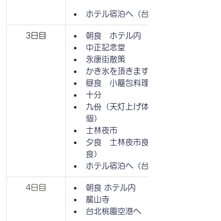
ホテル宿泊へ（台北泊）
3日目
朝食　ホテル内
中正記念堂
永康街散策
かき氷を頂きます
昼食　小籠包料理
十分
九份（天灯上げ体験３～４名１
個）
士林夜市
夕食　士林夜市食べ歩き（自由
食）
ホテル宿泊へ（台北泊）
4日目
朝食 ホテル内
龍山寺
台北桃園空港へ