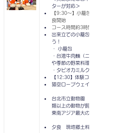
ターが対応＞
【9:30～】小籠包作り体験＆試
食開始
コース時間約3時間
出来立ての小籠包を堪能しましょ
う！
・ 小籠包
・台湾牛肉麵（ニューローメン）
や季節の野菜料理
・タピオカミルクティー付きです
【12:30】体験コース終了
猫空ロープウェイ体験
台北市立動物園　園内では400種
類以上の動物が飼育されており、
東南アジア最大の動物園です。
夕食　現地郷土料理