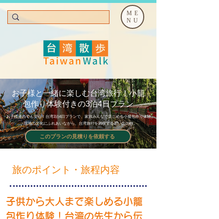
ME
NU
お子様と一緒に楽しむ台湾旅行！小籠
包作り体験付きの3泊4日プラン
お子様連れでも安心！台湾3泊4日プランで、家族みんなで楽しめる小籠包作り体験。
現地の文化にふれあいながら、台湾旅行を満喫する思い出の旅。
このプランの見積りを依頼する
旅のポイント・旅程内容
子供から大人まで楽しめる小籠
包作り体験！台湾の先生から伝