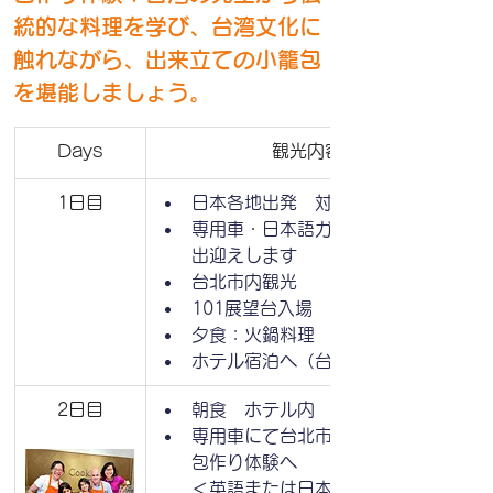
統的な料理を学び、台湾文化に
触れながら、出来立ての小籠包
を堪能しましょう。
Days
観光内容
1日目
日本各地出発　対応可能
専用車・日本語ガイドが空港まで
出迎えします
台北市内観光
101展望台入場
夕食：火鍋料理
ホテル宿泊へ（台北泊）
2日目
朝食　ホテル内
専用車にて台北市内観光及び小籠
包作り体験へ
＜英語または日本語インストラク