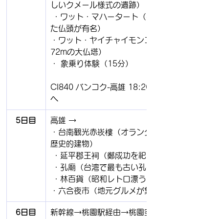
しいクメール様式の遺跡）
 ・ワット・マハータート（樹木に覆われ
た仏頭が有名）
・ワット・ヤイチャイモンコン（高さ
72mの大仏塔）
・ 象乗り体験（15分）
CI840 バンコク-高雄 18:20-22:50 高雄
へ
5日目
高雄 → 
・台南観光赤崁樓（オランダ統治時代の
歴史的建物）
 ・延平郡王祠（鄭成功を祀る史跡）
 ・孔廟（台湾で最も古い孔子廟）
 ・林百貨（昭和レトロ漂う百貨店）
・六合夜市（地元グルメが集まる夜市）
6日目
新幹線→桃園駅経由→桃園空港へ