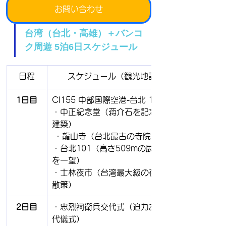
お問い合わせ
台湾（台北・高雄）＋バンコ
ク周遊 5泊6日スケジュール
日程
スケジュール（観光地説明付き）
1日目
CI155 中部国際空港-台北 12:20-14:30
・中正紀念堂（蒋介石を記念する壮大な
建築）
 ・龍山寺（台北最古の寺院）
・台北101（高さ509mの展望台から夜景
を一望）
・士林夜市（台湾最大級の夜市でグルメ
散策）
2日目
・忠烈祠衛兵交代式（迫力ある衛兵の交
代儀式）