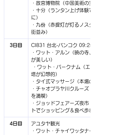
・故宮博物院（中国美術の宝庫）
・十分（ランタン上げ体験で願いを空
に）
・九份（赤提灯が灯るノスタルジックな
街並み）
3日目
CI831 台北-バンコク 09:25-12:10
・ワット・アルン（暁の寺、白亜の仏塔
が美しい）
 ・ワット・パークナム（エメラルドの仏
塔が幻想的）
・タイ式マッサージ（本場の癒し体験）
・チャオプラヤ川クルーズ（夕食と夜景
を満喫）
・ジョッドフェアーズ夜市（最新スポッ
トでショッピング＆食べ歩き）
4日目
アユタヤ観光
・ワット・チャイワッタナーラーム（美