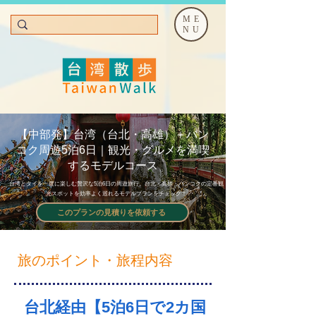
ME
NU
【中部発】台湾（台北・高雄）＋バン
コク周遊5泊6日｜観光・グルメを満喫
するモデルコース
台湾とタイを一度に楽しむ贅沢な5泊6日の周遊旅行。台北・高雄・バンコクの定番観
光スポットを効率よく巡れるモデルプランをチェック！
このプランの見積りを依頼する
旅のポイント・旅程内容
　台北経由【5泊6日で2カ国