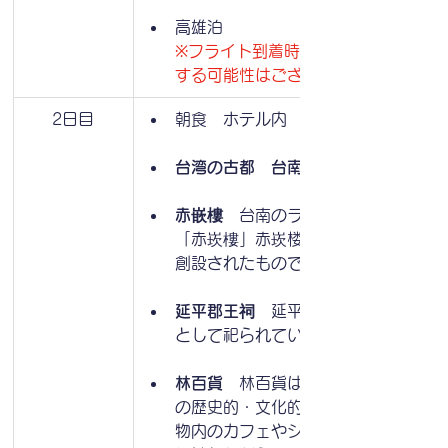
高雄泊
※フライト到着時刻により、観光内容
する可能性はございます
2日目
朝食　ホテル内
台湾の古都　台南観光へ
赤嵌樓
　台南のランドマーク”とも言
「赤崁樓」赤崁楼は1653年にオラン
創設されたものです
延平郡王祠
　延平郡王祠には鄭成功が
として祀られています
林百貨　
林百貨は、観光客にとって台
の歴史的・文化的なランドマークです
物内のカフェやショップでは、台湾の