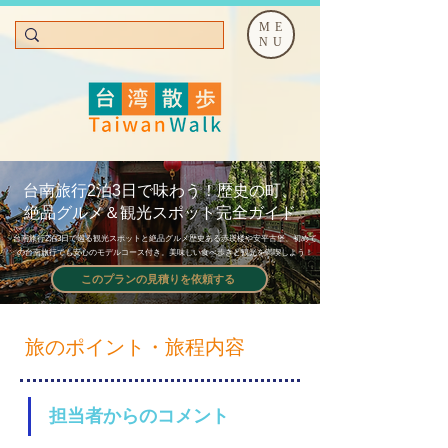
ME
NU
台南旅行2泊3日で味わう！歴史の町、
絶品グルメ＆観光スポット完全ガイド
台南旅行2泊3日で巡る観光スポットと絶品グルメ歴史ある赤崁楼や安平古堡、初めて
の台南旅行でも安心のモデルコース付き。美味しい食べ歩きと観光を満喫しよう！
このプランの見積りを依頼する
旅のポイント・旅程内容
担当者からのコメント