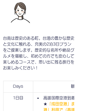
台南は歴史のある町。台湾の豊かな歴史
と文化に触れる、充実の2泊3日プラン
をご提案します。歴史的な名所や絶品グ
ルメを堪能し、初めての方でも安心して
楽しめるコースで、思い出に残る旅行を
お楽しみください！
Days
観光内容
1日目
高雄国際空港到着
★
「成田空港」または「関西空港/福
港」利用で（高雄へ）