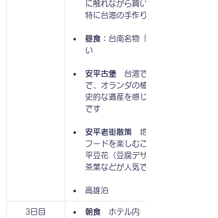
に触れながら買い物を楽しむことがで
特に台湾の手作り品やお土産が豊富で
昼食：
台南名物「度小月」をご賞味く
い
安平古堡　
台湾で最も古い西洋風の要
で、オランダの植民地時代の建築様式
史的な遺産を感じることができるスポ
です
安平老街散策　
地元の特産物、ストリ
フードを楽しむことができます。特に
平豆花（豆腐デザート）やエビの乾燥
茶葉などが人気です
高雄泊
3日目
朝食
　ホテル内