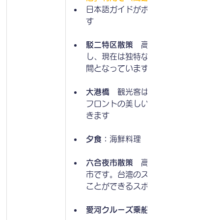
日本語ガイドがボートを持って出迎え
す
駁二特区散策
　高雄港第三ドック内に
し、現在は独特な雰囲気をもつ芸術開
間となっています
大港橋　
観光客は高雄港の街のウォー
フロントの美しい景色を眺望すること
きます
夕食：
海鮮料理
六合夜市散策
　高雄市にある人気のあ
市です。台湾のストリートフードを楽
ことができるスポットです
愛河クルーズ乗船体験