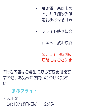
蓮池潭
　高雄市の郊外にある有名な観
で、孔子廟や啓明堂、龍虎塔、中国の
を彷彿させる「春秋閣」があります。
フライト時刻に合わせて高雄空港へ
帰国へ　旅お疲れ様です。
※フライト時刻により、観光内容を変
可能性はございます
※行程内容はご要望に応じて変更可能で
すので、お気軽にお問い合わせくださ
い
参考フライト
＊成田発　
・BR107 成田-高雄　12:45-