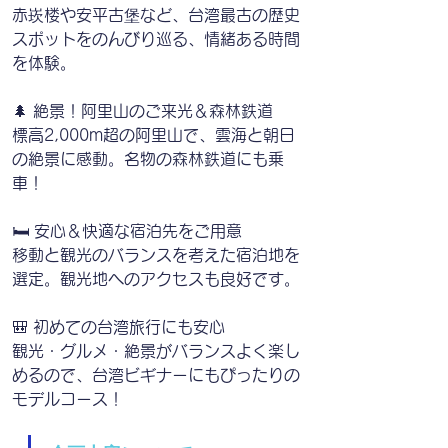
赤崁楼や安平古堡など、台湾最古の歴史
スポットをのんびり巡る、情緒ある時間
を体験。
🌲 絶景！阿里山のご来光＆森林鉄道
標高2,000m超の阿里山で、雲海と朝日
の絶景に感動。名物の森林鉄道にも乗
車！
🛏️ 安心＆快適な宿泊先をご用意
移動と観光のバランスを考えた宿泊地を
選定。観光地へのアクセスも良好です。
🎒 初めての台湾旅行にも安心
観光・グルメ・絶景がバランスよく楽し
めるので、台湾ビギナーにもぴったりの
モデルコース！