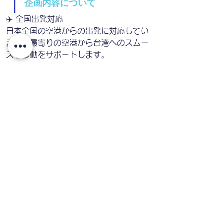
企画内容について
✈️ 全国出発対応
日本全国の空港からの出発に対応してい
ます。最寄りの空港から台湾へのスムー
ズな移動をサポートします。
🏨 宿泊プランの柔軟対応
ホテルのランクやご予算に合わせた宿泊
施設をご提案。快適な滞在をお楽しみい
ただけます。
📸 観光プランのアレンジ
ご希望に応じて観光内容のアレンジが可
能です。興味のある歴史スポットや文化
体験を組み合わせ、理想の旅を実現しま
す。
🧑‍💼 日本語ガイド付き
専属の日本語ガイドが同行し、安心して