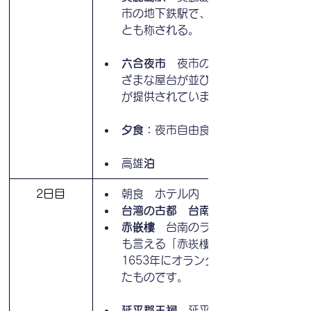
市の地下鉄駅で、世界一美しい駅
とも称される。
六合夜市
　夜市の通りには、さま
ざまな屋台が並び、豊富な食べ物
が提供されています。
夕食：
夜市自由食
高雄
泊
2日目
朝食　ホテル内
台湾の古都　台南観光へ
赤嵌樓　
台南のランドマーク”と
も言える「赤崁樓」赤崁楼は
1653年にオランダ人に創設され
たものです。
延平郡王祠　
延平郡王祠には鄭成