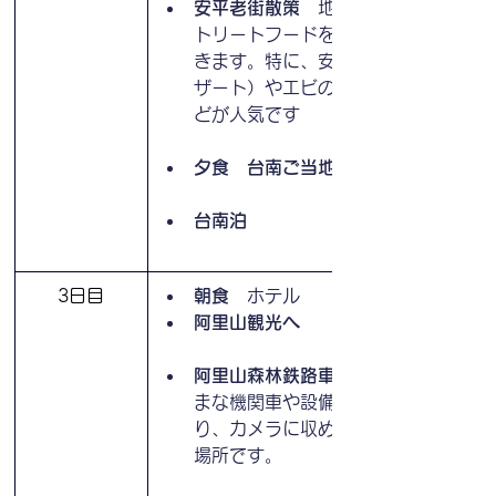
安平老街散策　
地元の特産物、ス
トリートフードを楽しむことがで
きます。特に、安平豆花（豆腐デ
ザート）やエビの乾燥品、茶葉な
どが人気です
夕食　台南ご当地料理
台南泊
3日目
朝食
　ホテル
阿里山観光へ
阿里山森林鉄路車庫園区
まな機関車や設備が展示されてお
り、カメラに収めるのにも最適な
場所です。