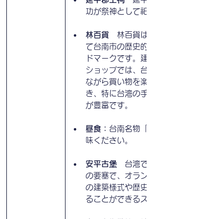
功が祭神として祀られています。
林百貨　
林百貨は、観光客にとっ
て台南市の歴史的・文化的なラン
ドマークです。建物内のカフェや
ショップでは、台湾の文化に触れ
ながら買い物を楽しむことがで
き、特に台湾の手作り品やお土産
が豊富です。
昼食：
台南名物「度小月」をご賞
味ください。
安平古堡　
台湾で最も古い西洋風
の要塞で、オランダの植民地時代
の建築様式や歴史的な遺産を感じ
ることができるスポットです。