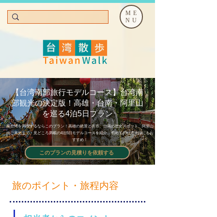
ME
NU
【台湾南部旅行モデルコース】台湾南
部観光の決定版！高雄・台南・阿里山
を巡る4泊5日プラン
南台湾を満喫するならこのプラン！高雄の絶景と夜市、台南の歴史スポット、阿里山
のご来光まで、見どころ満載の4泊5日モデルコースを紹介。初めての台湾旅行にもお
すすめ！
このプランの見積りを依頼する
旅のポイント・旅程内容