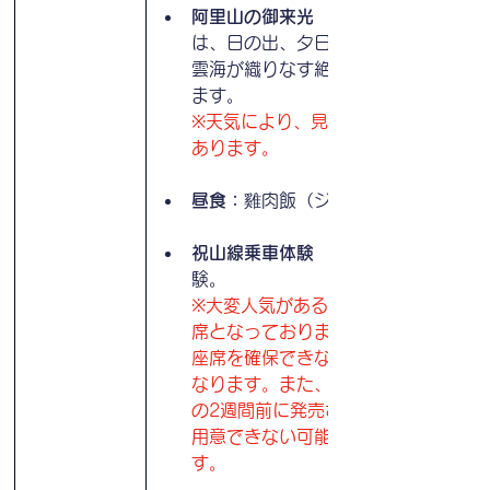
阿里山の御来光
　阿里山の御来光
は、日の出、夕日、そして壮大な
雲海が織りなす絶景で知られてい
ます。
※天気により、見れない可能性も
あります。
昼食：
雞肉飯（ジーローハン）
祝山線乗車体験
　祝山線乗車体
験。
※大変人気があるため、全席自由
席となっております。そのため、
座席を確保できない場合は立席と
なります。また、乗車券は乗車日
の2週間前に発売されるため、ご
用意できない可能性もございま
す。