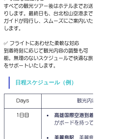
すべての観光ツアー後はホテルまでお送
りします。最終日も、台北松山空港まで
ガイドが同行し、スムーズにご案内いた
します。
✅ フライトにあわせた柔軟な対応
到着時刻に応じて観光内容の調整も可
能。無理のないスケジュールで快適な旅
をサポートいたします。
日程スケジュール（例）
Days
観光内容
1日目
高雄国際空港到着
　日本語ガイド
がボードを持って出迎えします
美麗島駅
　美麗島駅は台湾・高雄