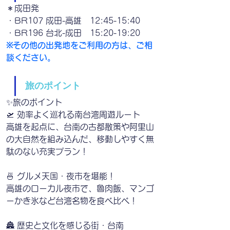
＊成田発　
・BR107 成田-高雄　12:45-15:40　
・BR196 台北-成田　15:20-19:20
※その他の出発地をご利用の方は、ご相
談ください。　
旅のポイント
✨旅のポイント
🛫 効率よく巡れる南台湾周遊ルート
高雄を起点に、台南の古都散策や阿里山
の大自然を組み込んだ、移動しやすく無
駄のない充実プラン！
🍜 グルメ天国・夜市を堪能！
高雄のローカル夜市で、魯肉飯、マンゴ
ーかき氷など台湾名物を食べ比べ！
🏯 歴史と文化を感じる街・台南