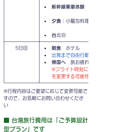
新幹線乗車体験
　嘉義→台北へ
夕食：
小籠包料理
台
北泊
5日目
朝食
　ホテル
出発まで自由行動
帰国へ
　旅お疲れ様です。
※フライト時刻により、観光内容
を変更する可能性はございます
※行程内容はご要望に応じて変更可能で
すので、お気軽にお問い合わせくださ
い
■ 台湾旅行費用は「ご予算設計
型プラン」です