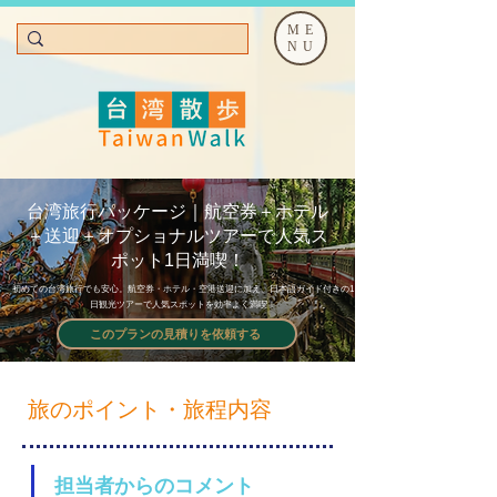
ME
NU
台湾旅行パッケージ｜航空券＋ホテル
＋送迎＋オプショナルツアーで人気ス
ポット1日満喫！
初めての台湾旅行でも安心。航空券・ホテル・空港送迎に加え、日本語ガイド付きの1
日観光ツアーで人気スポットを効率よく満喫！
このプランの見積りを依頼する
旅のポイント・旅程内容
担当者からのコメント