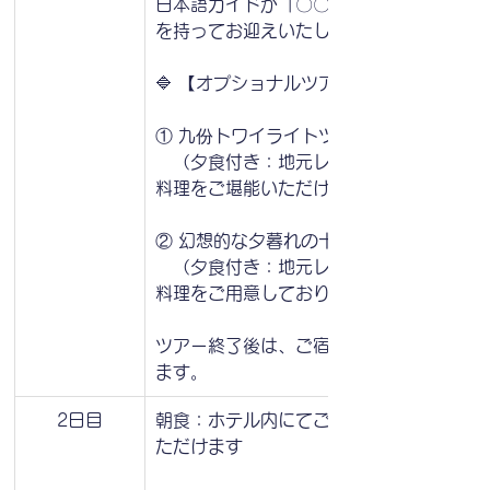
日本語ガイドが「〇〇様」と書かれたボー
を持ってお迎えいたします。
🔷 【オプショナルツアー選択】
① 九份トワイライトツアー
　（夕食付き：地元レストランにて台湾郷
料理をご堪能いただけます）
② 幻想的な夕暮れの十分での天燈上げ体
　（夕食付き：地元レストランにて台湾郷
料理をご用意しております）
ツアー終了後は、ご宿泊ホテルまでお送り
ます。
2日目
朝食：ホテル内にてご自由にお召し上がり
ただけます