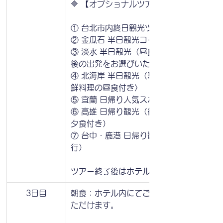
🔷 【オプショナルツアー選択】
① 台北市内終日観光ツアー
② 金瓜石 半日観光コース
③ 淡水 半日観光（昼食付き）〈午前また
後の出発をお選びいただけます〉
④ 北海岸 半日観光（基隆・野柳・金山）
鮮料理の昼食付き〉
⑤ 宜蘭 日帰り人気スポット巡り（昼食付
⑥ 高雄 日帰り観光（往復新幹線利用／昼
夕食付き）
⑦ 台中・鹿港 日帰り観光（日本語ガイド
行）
ツアー終了後はホテルまでお送りします。
3日目
朝食：ホテル内にてご自由にお召し上がり
ただけます。