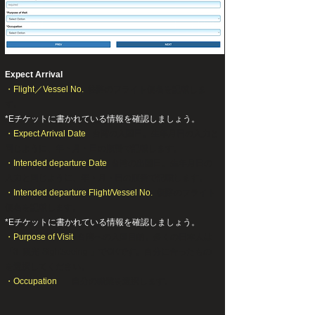
Expect Arrival
・Flight／Vessel No.
往路のフライト便名を記載しま
す。
*Eチケットに書かれている情報を確認しましょう。
・Expect Arrival Date
台湾の入国日。生年月日の入力と
同じように、年・月・日の順番で記載します。
・Intended departure Date
台湾の出国日。生年月日の
入力と同じように、年・月・日の順番で記載します。
・Intended departure Flight/Vessel No.
復路のフライト
便名を記載します。
*Eチケットに書かれている情報を確認しましょう。
・Purpose of Visit
台湾への入国目的。多くの日本人は
「3. 観光-Sightseeing 」でOKです。自分に合ったもの
を選択してください。
・Occupation
自分の職業を選択します。