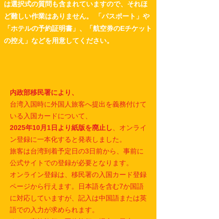
は選択式の質問も含まれていますので、それほ
ど難しい作業はありません。 「パスポート」や
「ホテルの予約証明書」、「航空券のEチケット
の控え」などを用意してください。
内政部移民署により、
台湾入国時に外国人旅客へ提出を義務付けて
いる入国カードについて、
2025年10月1日より紙版を廃止し
、
オンライ
ン登録に一本化すると発表しました。
旅客は台湾到着予定日の3日前から、
事前に
公式サイトでの登録が必要となります。
オンライン登録は、移民署の入国カード登録
ページから行えます。
日本語を含む7か国語
に対応していますが、
記入は中国語または英
語での入力が求められます。