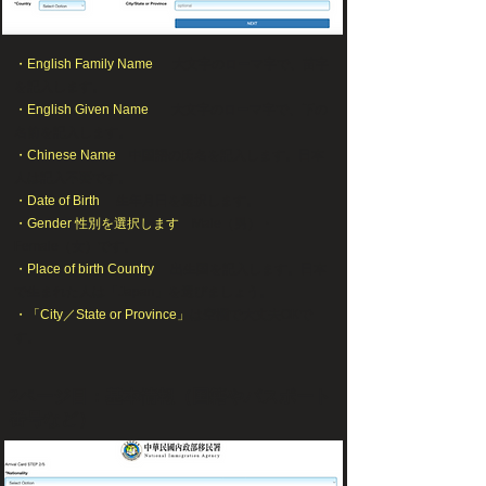
・English Family Name
大文字のローマ字で、苗字
を記入します。
・English Given Name
大文字のローマ字で、下の
名前を記入します。
・Chinese Name
中国語の氏名を記入します。日本
人は記入不要です。
・Date of Birth
生年月日を選択します。
・Gender 性別を選択します
Male（男）・
Female（女）です。
・Place of birth Country
出生国を記入します。日本
で生まれた人は「Japan」を選びましょう。
・「City／State or Province」
は空欄で大丈夫OKで
す。
2ページ目：基本情報（国籍やパスポート
番号など）