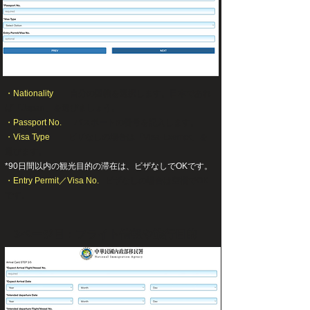
・Nationality
自分の国籍を選択します。日本であれ
ば「Japan」を選びましょう。
・Passport No.
パスポートの番号を記入します。
・Visa Type
ビザなしの場合は「Visa-Exempt」を
選びます。
*90日間以内の観光目的の滞在は、ビザなしでOKです。
・Entry Permit／Visa No.
ビザなしの場合は空欄でOK
です。
3ページ目：フライト情報や旅行目的