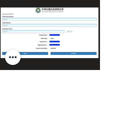
スなど
・Cell Phone Number 自分の携帯電話番号。
・Email Address メールアドレス。
・Verification Code 認証コード。横に書かれている番号
を入力します。
*最後に入力内容が合っているか確認をして、
「CONFIRM」ボタンをクリックしましょう。
「Your application is accepted」
が表示されれば、申請
は完了です。
オンラインで手続きを済ませた方は、提出書類の必要は